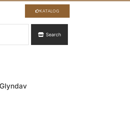
KATALOG
Search
 Glyndav