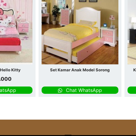
Hello Kitty
Set Kamar Anak Model Sorong
K
.000
atsApp
Chat WhatsApp