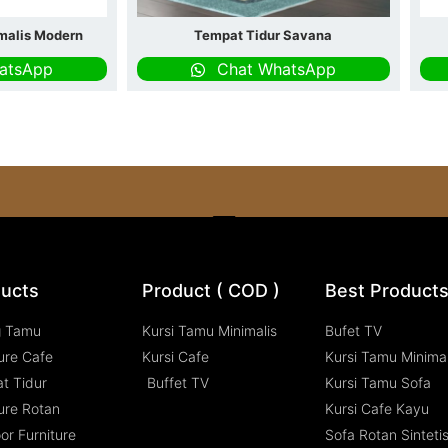
malis Modern
Tempat Tidur Savana
atsApp
Chat WhatsApp
ucts
Product ( COD )
Best Product
g Tamu
Kursi Tamu Minimalis
Bufet TV
ure Cafe
Kursi Cafe
Kursi Tamu Minimal
t Tidur
Buffet TV
Kursi Tamu Sofa
ure Rotan
Kursi Cafe Kayu
or Furniture
Sofa Rotan Sinteti